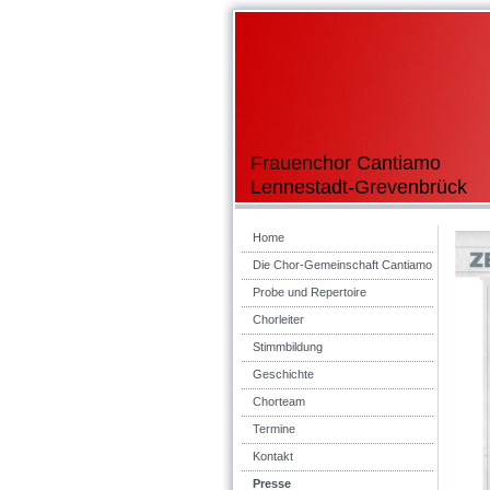
Frauenchor Cantiamo
Lennestadt-Grevenbrück
Home
Die Chor-Gemeinschaft Cantiamo
Probe und Repertoire
Chorleiter
Stimmbildung
Geschichte
Chorteam
Termine
Kontakt
Presse