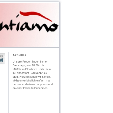
Aktuelles
Unsere Proben finden immer
Dienstags, von 18:30h bis
20:00h im Pfarrheim Edith Stein
in Lennestadt- Grevenbrück
statt. Herzlich laden wir Sie ein,
völlig unverbindlich einfach mal
bei uns vorbeizuschnuppern und
an einer Probe teilzunehmen.