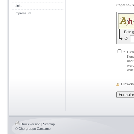
Links
Impressum
Bitte
↺
*
Hier
Kont
und 
werd
wide
Hinweis
Druckversion
|
Sitemap
© Chorgruppe Cantiamo