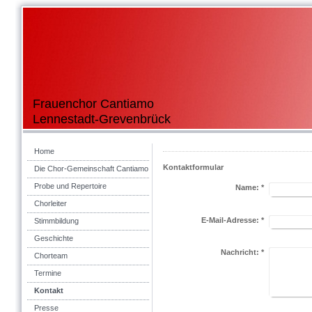
Frauenchor Cantiamo
Lennestadt-Grevenbrück
Home
Kontaktformular
Die Chor-Gemeinschaft Cantiamo
Probe und Repertoire
Name:
*
Chorleiter
E-Mail-Adresse:
*
Stimmbildung
Geschichte
Nachricht:
*
Chorteam
Termine
Kontakt
Presse